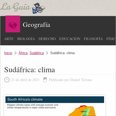
Geografía
ARTE
BIOLOGÍA
DERECHO
EDUCACIÓN
FILOSOFÍA
FÍSI
Inicio
África
,
Sudáfrica
Sudáfrica: clima
Sudáfrica: clima
21 de abril de 2021
Publicado por Daniel Terrasa