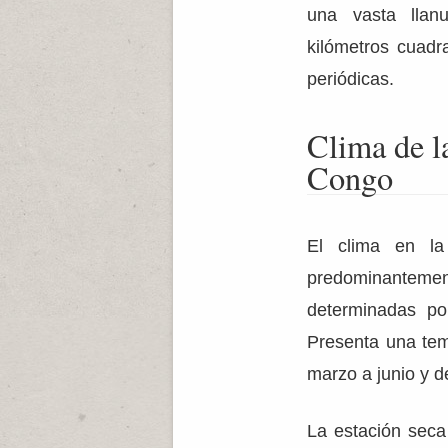
una vasta llan
kilómetros cuadr
periódicas.
Clima de l
Congo
El clima en l
predominantement
determinadas po
Presenta una tem
marzo a junio y d
La estación seca