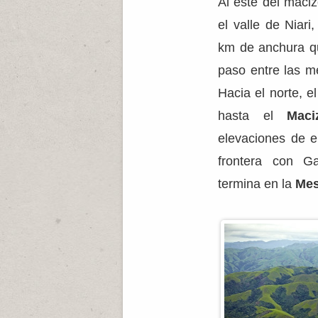
Al este del mac
el valle de Niar
km de anchura qu
paso entre las me
Hacia el norte, e
hasta el
Maci
elevaciones de e
frontera con Ga
termina en la
Mes