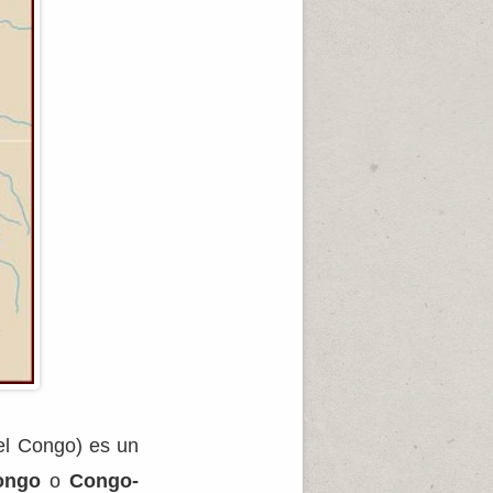
el Congo) es un
ongo
o
Congo-