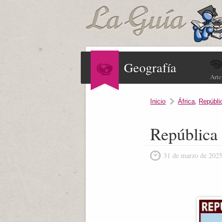
Geografía
Arte
Inicio
África
,
Repúbli
República 
31 de marzo de 202