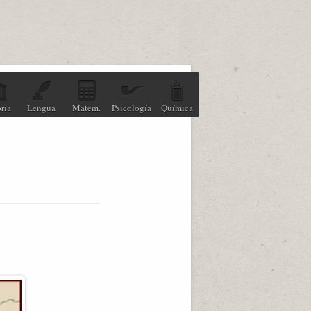
ria
Lengua
Matem.
Psicología
Química