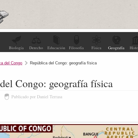
Biología
Derecho
Educación
Filosofía
Física
Geografía
Histo
ca del Congo
República del Congo: geografía física
del Congo: geografía física
5
Publicado por Daniel Terrasa