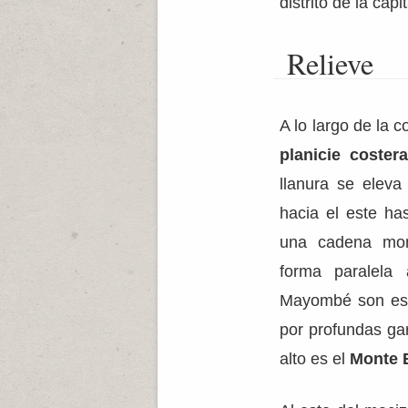
distrito de la capi
Relieve
A lo largo de la c
planicie costera
llanura se elev
hacia el este ha
una cadena mon
forma paralela
Mayombé son esc
por profundas gar
alto es el
Monte 