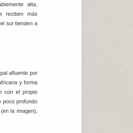
blemente alta,
te reciben más
del sur tienden a
ipal afluente por
africana y forma
e con el propio
o poco profundo
o
(en la imagen),