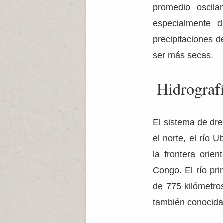
promedio oscil
especialmente d
precipitaciones d
ser más secas.
Hidrograf
El sistema de dre
el norte, el río 
la frontera orie
Congo. El río pri
de 775 kilómetro
también conocida