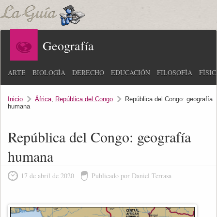
Geografía
ARTE
BIOLOGÍA
DERECHO
EDUCACIÓN
FILOSOFÍA
FÍSI
Inicio
África
,
República del Congo
República del Congo: geografía
humana
República del Congo: geografía
humana
17 de abril de 2020
Publicado por Daniel Terrasa