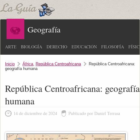
Geografía
ARTE
BIOLOGÍA
DERECHO
EDUCACIÓN
FILOSOFÍA
FÍSI
Inicio
África
,
República Centroafricana
República Centroafricana:
geografía humana
República Centroafricana: geografía
humana
14 de diciembre de 2024
Publicado por Daniel Terrasa