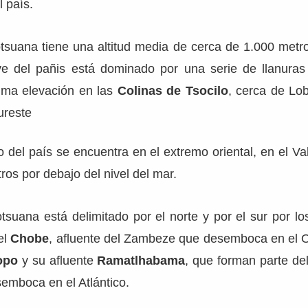
l país.
Botsuana tiene una altitud media de cerca de 1.000 metro
eve del pañis está dominado por una serie de llanura
ima elevación en las
Colinas de Tsocilo
, cerca de Lo
ureste
 del país se encuentra en el extremo oriental, en el Va
os por debajo del nivel del mar.
Botsuana está delimitado por el norte y por el sur por l
 el
Chobe
, afluente del Zambeze que desemboca en el O
opo
y su afluente
Ramatlhabama
, que forman parte del
emboca en el Atlántico.