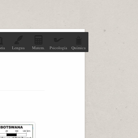
ria
Lengua
Matem.
Psicología
Química