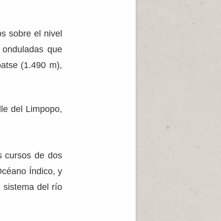
s sobre el nivel
s onduladas que
batse (1.490 m),
lle del Limpopo,
os cursos de dos
céano Índico, y
 sistema del río