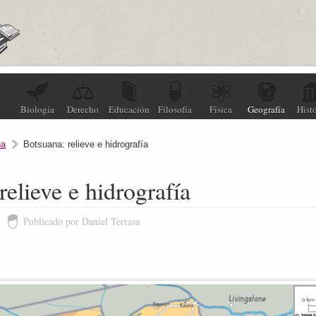
Biología
Derecho
Educación
Filosofía
Física
Geografía
Histo
na
Botsuana: relieve e hidrografía
relieve e hidrografía
Publicado por Daniel Terrasa