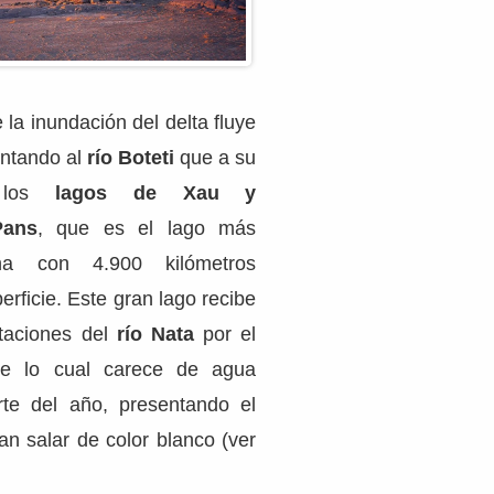
 la inundación del delta fluye
entando al
río Boteti
que a su
los
lagos de Xau y
Pans
, que es el lago más
na con 4.900 kilómetros
rficie. Este gran lago recibe
rtaciones del
río Nata
por el
de lo cual carece de agua
rte del año, presentando el
an salar de color blanco (ver