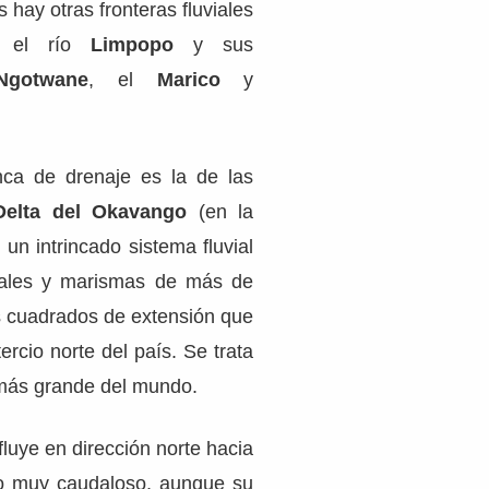
s hay otras fronteras fluviales
or el río
Limpopo
y sus
Ngotwane
, el
Marico
y
nca de drenaje es la de las
Delta del Okavango
(en la
 un intrincado sistema fluvial
ales y marismas de más de
s cuadrados de extensión que
tercio norte del país. Se trata
r más grande del mundo.
fluye en dirección norte hacia
ío muy caudaloso, aunque su