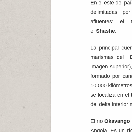
En el este del paí
delimitadas p
afluentes: el
el
Shashe
.
La principal cue
marismas del
imagen superior),
formado por can
10.000 kilómetro
se localiza en el 
del delta interio
El río
Okavango
Angola. Es un r