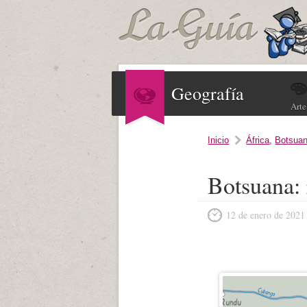
Geografía
Arte
Inicio
África
,
Botsua
Botsuana: 
12 de enero de 2021