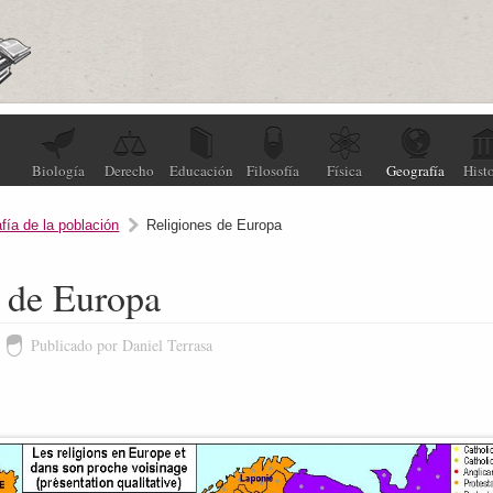
Biología
Derecho
Educación
Filosofía
Física
Geografía
Histo
fía de la población
Religiones de Europa
s de Europa
Publicado por Daniel Terrasa