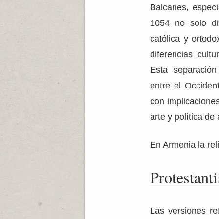
Balcanes, especi
1054 no solo div
católica y ortod
diferencias cult
Esta separación
entre el Occident
con implicaciones 
arte y política d
En Armenia la reli
Protestant
Las versiones re