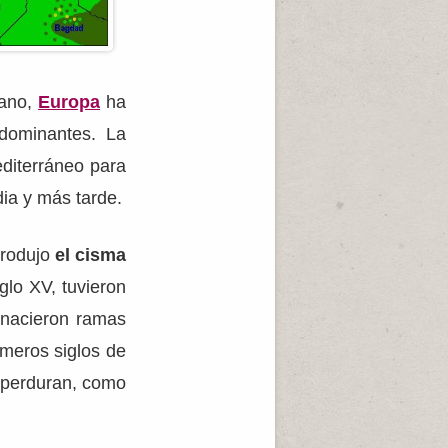
mano,
Europa
ha
edominantes. La
editerráneo para
dia y más tarde.
produjo
el cisma
glo XV, tuvieron
s nacieron ramas
imeros siglos de
n perduran, como