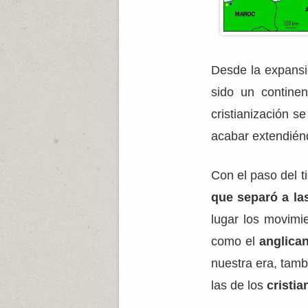
Desde la expans
sido un contine
cristianización s
acabar extendiénd
Con el paso del t
que separó a las
lugar los movimi
como el
anglica
nuestra era, tamb
las de los
cristi