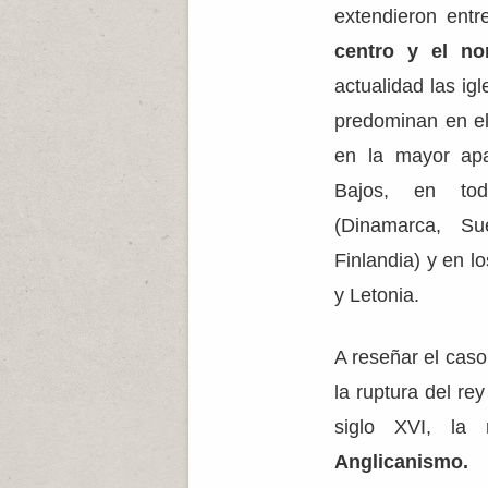
extendieron entr
centro y el no
actualidad las ig
predominan en el
en la mayor apa
Bajos, en tod
(Dinamarca, Su
Finlandia) y en l
y Letonia.
A reseñar el caso
la ruptura del re
siglo XVI, la r
Anglicanismo.
L