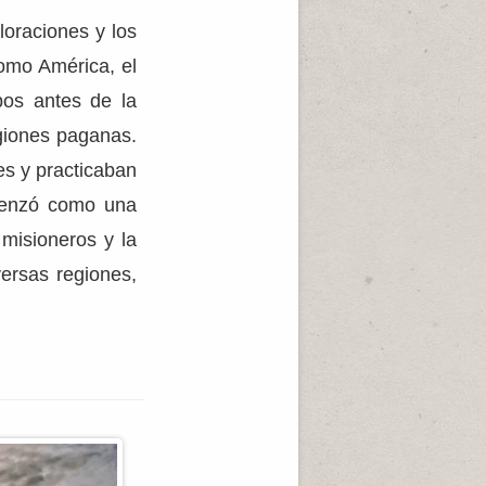
loraciones y los
como América, el
pos antes de la
igiones paganas.
es y practicaban
omenzó como una
misioneros y la
versas regiones,