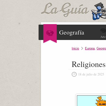
Geografía
Arte
Inicio
Europa
,
Geogra
Religione
18 de julio de 2025