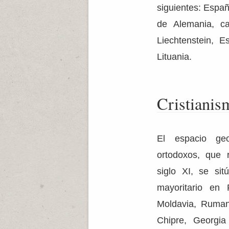
siguientes: Españ
de Alemania, ca
Liechtenstein, E
Lituania.
Cristiani
El espacio geo
ortodoxos, que
siglo XI, se si
mayoritario en R
Moldavia, Rumaní
Chipre, Georgi