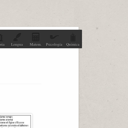
ria
Lengua
Matem.
Psicología
Química