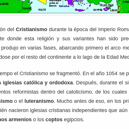
ión del
Cristianismo
durante la época del Imperio Ro
nte donde esta religión y sus variantes han sido pr
e produjo en varias fases, abarcando primero el arco m
ose por el resto del continente a lo lago de la Edad Me
iempo el Cristianismo se fragmentó. En el año 1054 se 
 iglesias católica y ordodoxa
. Después, durante el si
entos reformistas dentro del catolicismo, de los cuale
nismo
o el
luteranismo
. Mucho antes de eso, en los pr
ién nacieron iglesias cristianas independientes que aú
anos armenios
o los
coptos
egipcios.