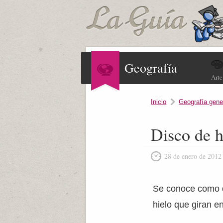
Geografía
Arte
Inicio
Geografía gene
Disco de h
28 de enero de 2012
Se conoce como di
hielo que giran e