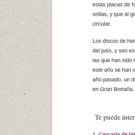
estas placas de h
orillas, y que al 
circular.
Los discos de hie
del país, y son e
las que han sido 
este año se han v
año pasado, un d
en Gran Bretaña.
Te puede inter
Cascada de hi