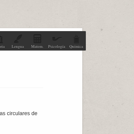
ria
Lengua
Matem.
Psicología
Química
as circulares de