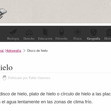
Biología
Derecho
Educación
Filosofía
Física
Geografía
Histo
ral
,
Hidrografía
Disco de hielo
ielo
Publicado por Pablo Guerrero
sco de hielo, plato de hielo o círculo de hielo a las plac
n el agua lentamente en las zonas de clima frío.