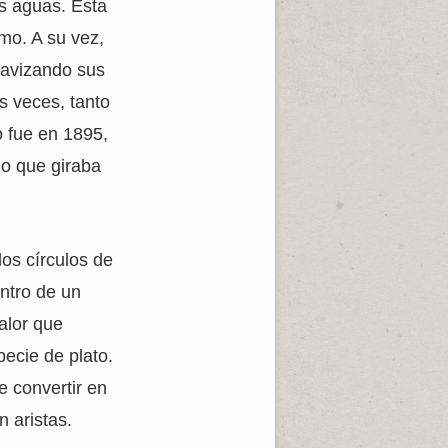
as aguas. Esta
smo. A su vez,
suavizando sus
s veces, tanto
o fue en 1895,
lo que giraba
los círculos de
entro de un
calor que
pecie de plato.
de convertir en
 aristas.