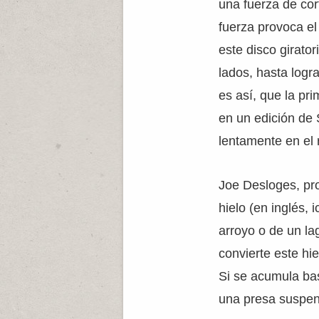
una fuerza de cor
fuerza provoca el
este disco girato
lados, hasta logr
es así, que la pr
en un edición de 
lentamente en el 
Joe Desloges, pro
hielo (en inglés,
arroyo o de un lag
convierte este hie
Si se acumula bast
una presa suspen