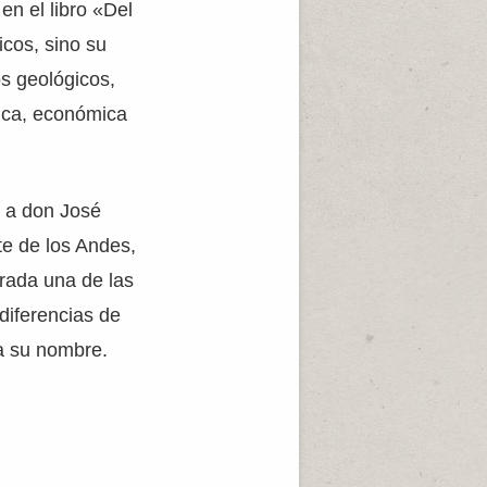
en el libro «Del
cos, sino su
os geológicos,
tica, económica
r a don José
te de los Andes,
erada una de las
diferencias de
a su nombre.