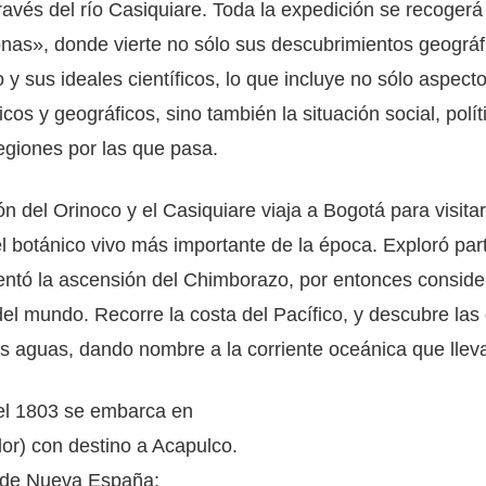
avés del río Casiquiare. Toda la expedición se recogerá 
as», donde vierte no sólo sus descubrimientos geográfi
 y sus ideales científicos, lo que incluye no sólo aspect
icos y geográficos, sino también la situación social, polí
regiones por las que pasa.
ón del Orinoco y el Casiquiare viaja a Bogotá para visita
el botánico vivo más importante de la época. Exploró par
tentó la ascensión del Chimborazo, por entonces consid
el mundo. Recorre la costa del Pacífico, y descubre las 
as aguas, dando nombre a la corriente oceánica que llev
el 1803 se embarca en
or) con destino a Acapulco.
a de Nueva España: