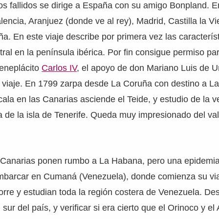
tos fallidos se dirige a España con su amigo Bonpland. E
encia, Aranjuez (donde ve al rey), Madrid, Castilla la Vi
ña. En este viaje describe por primera vez las caracterís
ral en la península ibérica. Por fin consigue permiso pa
beneplácito
Carlos IV
, el apoyo de don Mariano Luis de Ur
l viaje. En 1799 zarpa desde La Coruña con destino a L
ala en las Canarias asciende el Teide, y estudio de la v
de la isla de Tenerife. Queda muy impresionado del val
e Canarias ponen rumbo a La Habana, pero una epidemi
barcar en Cumaná (Venezuela), donde comienza su via
rre y estudian toda la región costera de Venezuela. D
 sur del país, y verificar si era cierto que el Orinoco y 