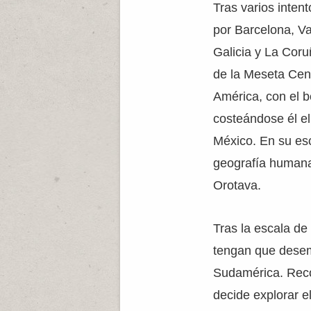
Tras varios inten
por Barcelona, Val
Galicia y La Coru
de la Meseta Cent
América, con el 
costeándose él e
México. En su esc
geografía humana 
Orotava.
Tras la escala d
tengan que desem
Sudamérica. Reco
decide explorar el