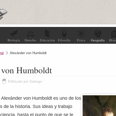
Biología
Derecho
Educación
Filosofía
Física
Geografía
Histo
ral
Alexánder von Humboldt
 von Humboldt
Publicado por Santiago
h Alexánder von Humboldt es uno de los
 de la historia. Sus ideas y trabajo
 ciencia, hasta el punto de que se le