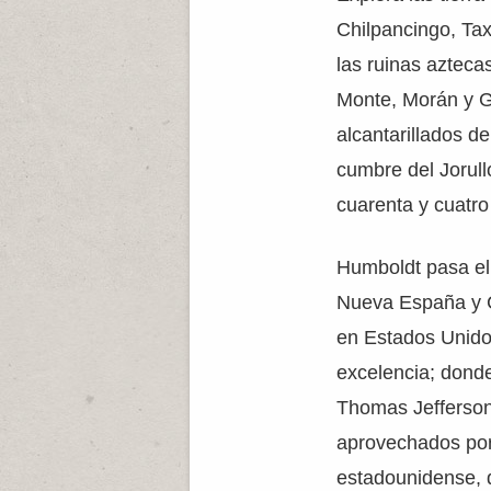
Chilpancingo, Ta
las ruinas azteca
Monte, Morán y G
alcantarillados d
cumbre del Jorull
cuarenta y cuatro
Humboldt pasa el
Nueva España y C
en Estados Unidos
excelencia; dond
Thomas Jefferson
aprovechados por
estadounidense, 