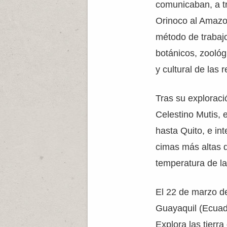
comunicaban, a tr
Orinoco al Amazon
método de trabajo
botánicos, zoológ
y cultural de las 
Tras su exploraci
Celestino Mutis, 
hasta Quito, e in
cimas más altas d
temperatura de l
El 22 de marzo d
Guayaquil (Ecuad
Explora las tierr