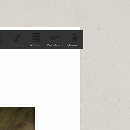
ria
Lengua
Matem.
Psicología
Química