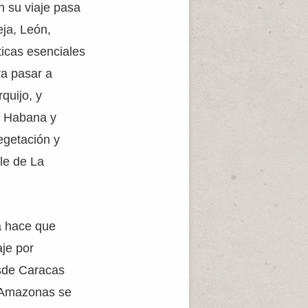
n su viaje pasa
eja, León,
ticas esenciales
ra pasar a
quijo, y
a Habana y
egetación y
le de La
a hace que
je por
esde Caracas
el Amazonas se