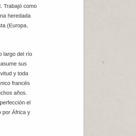
l. Trabajó como
tuna heredada
sta (Europa,
 largo del río
y asume sus
avitud y toda
ánico francés
uchos años.
perfección el
 por África y