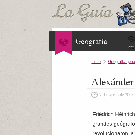
Geografía
Arte
Inicio
Geografía gene
Alexánder
7 de agosto de 2008
Friédrich Héinric
grandes geógrafos
revolucionaron la