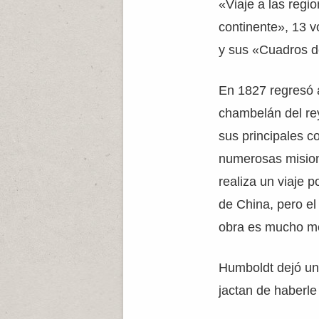
«Viaje a las regi
continente», 13 
y sus «Cuadros de
En 1827 regresó 
chambelán del rey
sus principales co
numerosas mision
realiza un viaje p
de China, pero el
obra es mucho m
Humboldt dejó una
jactan de haberle