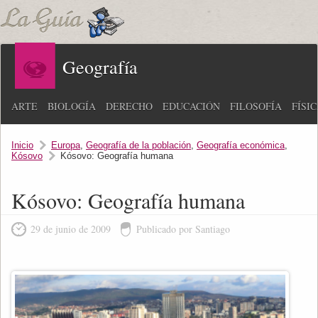
Geografía
ARTE
BIOLOGÍA
DERECHO
EDUCACIÓN
FILOSOFÍA
FÍSI
Inicio
Europa
,
Geografía de la población
,
Geografía económica
,
Kósovo
Kósovo: Geografía humana
Kósovo: Geografía humana
29 de junio de 2009
Publicado por Santiago