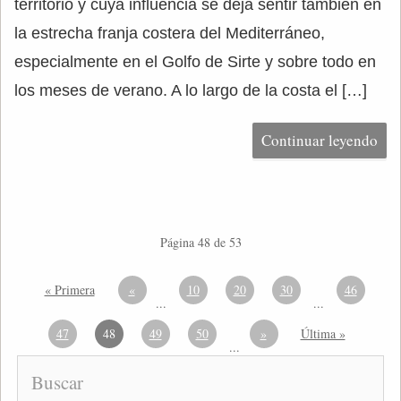
territorio y cuya influencia se deja sentir también en
la estrecha franja costera del Mediterráneo,
especialmente en el Golfo de Sirte y sobre todo en
los meses de verano. A lo largo de la costa el […]
Continuar leyendo
Página 48 de 53
« Primera
«
10
20
30
46
...
...
47
48
49
50
»
Última »
...
Buscar