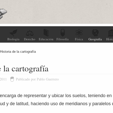
Biología
Derecho
Educación
Filosofía
Física
Geografía
Histo
Historia de la cartografía
 la cartografía
 2011
Publicado por Pablo Guerrero
 encarga de representar y ubicar los suelos, teniendo en
ud y de latitud, haciendo uso de meridianos y paralelos