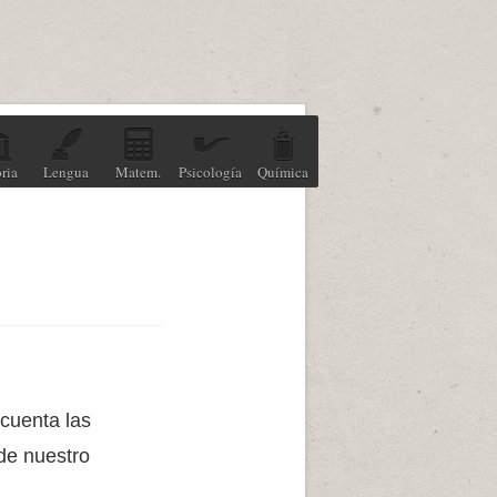
ria
Lengua
Matem.
Psicología
Química
 cuenta las
 de nuestro