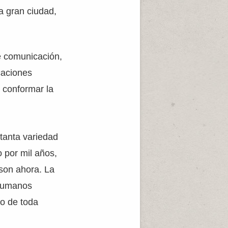
a gran ciudad,
e comunicación,
caciones
a conformar la
 tanta variedad
 por mil años,
son ahora. La
 humanos
io de toda