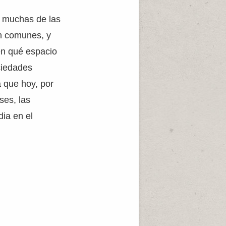
e muchas de las
on comunes, y
en qué espacio
ciedades
 que hoy, por
ses, las
ia en el