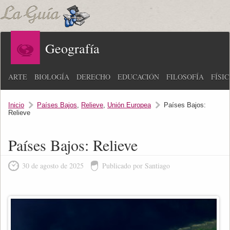
Geografía
ARTE
BIOLOGÍA
DERECHO
EDUCACIÓN
FILOSOFÍA
FÍSI
Inicio
Países Bajos
,
Relieve
,
Unión Europea
Países Bajos:
Relieve
Países Bajos: Relieve
30 de agosto de 2025
Publicado por Santiago