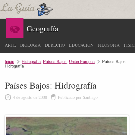
Geografía
ARTE
BIOLOGÍA
DERECHO
EDUCACIÓN
FILOSOFÍA
FÍSI
Inicio
Hidrografía
,
Países Bajos
,
Unión Europea
Países Bajos:
Hidrografía
Países Bajos: Hidrografía
4 de agosto de 2008
Publicado por Santiago