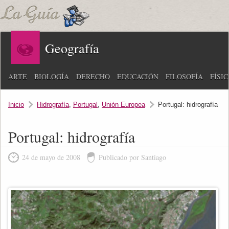
Geografía
ARTE
BIOLOGÍA
DERECHO
EDUCACIÓN
FILOSOFÍA
FÍSI
Inicio
Hidrografía
,
Portugal
,
Unión Europea
Portugal: hidrografía
Portugal: hidrografía
24 de mayo de 2008
Publicado por Santiago