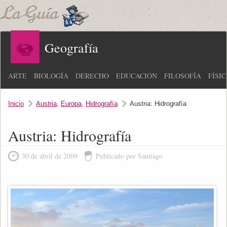
Geografía
ARTE
BIOLOGÍA
DERECHO
EDUCACIÓN
FILOSOFÍA
FÍSI
Inicio
Austria
,
Europa
,
Hidrografía
Austria: Hidrografía
Austria: Hidrografía
30 de abril de 2009
Publicado por Santiago