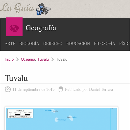
Geografía
ARTE
BIOLOGÍA
DERECHO
EDUCACIÓN
FILOSOFÍA
FÍSI
Inicio
Oceanía
,
Tuvalu
Tuvalu
Tuvalu
11 de septiembre de 2019
Publicado por Daniel Terrasa