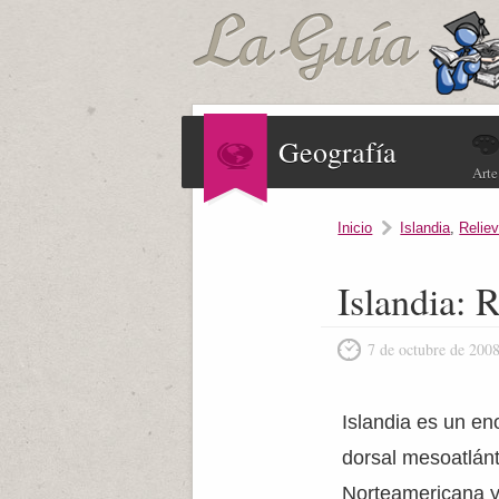
Geografía
Arte
Inicio
Islandia
,
Relie
Islandia: 
7 de octubre de 200
Islandia es un en
dorsal mesoatlánt
Norteamericana y 