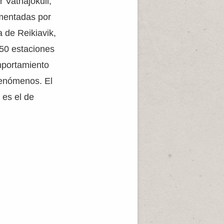
r Vatnajökull,
imentadas por
 de Reikiavik,
250 estaciones
mportamiento
 fenómenos. El
 es el de