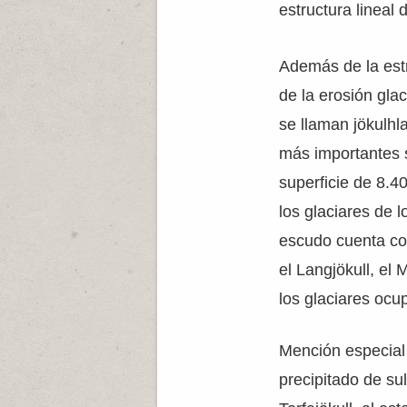
estructura lineal
Además de la estr
de la erosión gla
se llaman jökulhl
más importantes s
superficie de 8.4
los glaciares de 
escudo cuenta con
el Langjökull, el M
los glaciares ocu
Mención especial 
precipitado de su