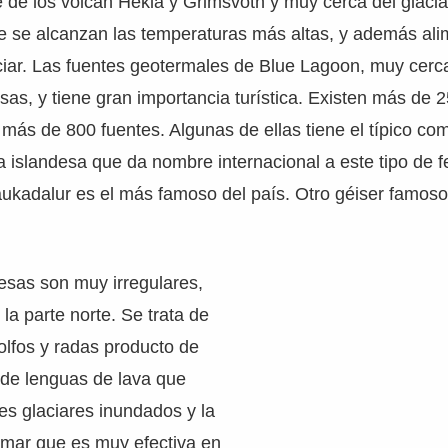
te de los volcán Hekla y Grimsvötn y muy cerca del glacia
de se alcanzan las temperaturas más altas, y además al
ciar. Las fuentes geotermales de Blue Lagoon, muy cerca
as, y tiene gran importancia turística. Existen más de 
más de 800 fuentes. Algunas de ellas tiene el típico co
ra islandesa que da nombre internacional a este tipo de
ukadalur es el más famoso del país. Otro géiser famoso
esas son muy irregulares,
la parte norte. Se trata de
golfos y radas producto de
de lenguas de lava que
les glaciares inundados y la
 mar que es muy efectiva en