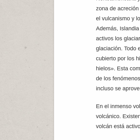
zona de acreción 
el vulcanismo y l
Además, Islandia 
activos los glacia
glaciación. Todo 
cubierto por los h
hielos». Esta comb
de los fenómenos 
incluso se aprov
En el inmenso vol
volcánico. Existe
volcán está activ