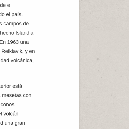
nde e
o el país.
us campos de
 hecho Islandia
. En 1963 una
 Reikiavik, y en
idad volcánica,
erior está
s mesetas con
s conos
el volcán
ad una gran