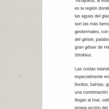
Torfajökull, al es
es la región don
las aguas del gla
son las más famos
geotermales, con 
del géiser, palab
gran géiser de Ha
Strokkur.
Las costas island
especialmente en 
fiordos, bahías, 
una combinación 
llegan al mar, val
propia acción del