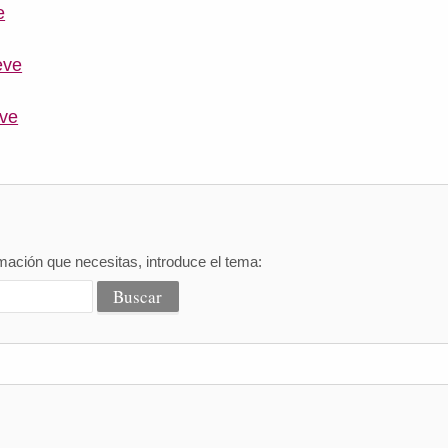
e
eve
eve
mación que necesitas, introduce el tema: