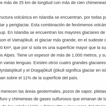
 de más de 25 km de longitud con más de cien chimeneas
uctura volcánica en Islandia se encuentran, por todas pa
ciar y periglaciar. Esta combinación de fenómenos volcán
aup. En Islandia se encuentran los mayores glaciares de
on el Vatnajökull, el glaciar más grande, en el sudeste 
00 km², que por sí sola es una superficie mayor que la 
los Alpes. Tiene un espesor de más de 1.000 metros, y s
 varias lenguas. Existen otros cuatro grandes glaciares: 
yrdalsjökull y el Dragajökull (jökull significa glaciar en is
pan sobre el 11% de la superficie del país.
merecen las áreas geotermales, pozos de vapor, piletas
lfuro y chimeneas de gases sulfurosos que emanan de la