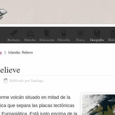
Biología
Derecho
Educación
Filosofía
Física
Geografía
Histo
ve
Islandia: Relieve
Relieve
8
Publicado por Santiago
orme volcán situado en mitad de la
ica que separa las placas tectónicas
Euroasiática. Está justo encima de la