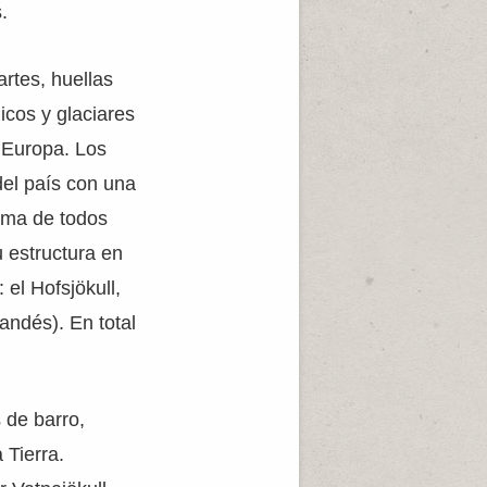
.
rtes, huellas
icos y glaciares
 Europa. Los
del país con una
suma de todos
u estructura en
el Hofsjökull,
landés). En total
 de barro,
 Tierra.