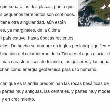
que separa las dos placas, por lo que
os pequeños terremotos son continuos.
tiene otra singularidad, aún están
res, ya marginales, de la última
el país estuvo, hasta épocas recientes,
ielos. De hecho su nombre en ingles (Iceland) significa «
inación del calor interno de la Tierra y el agua glaciar 
más característicos de Islandia, los géiseres y las agu
echan como energía geotérmica para uso humano.
cán que es Islandia predominan las rocas basálticas de
n partes muy antiguas, las centrales, y partes muy mode
o y en crecimiento.