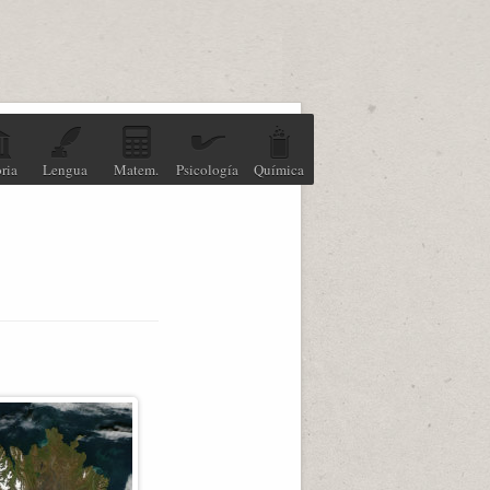
ria
Lengua
Matem.
Psicología
Química