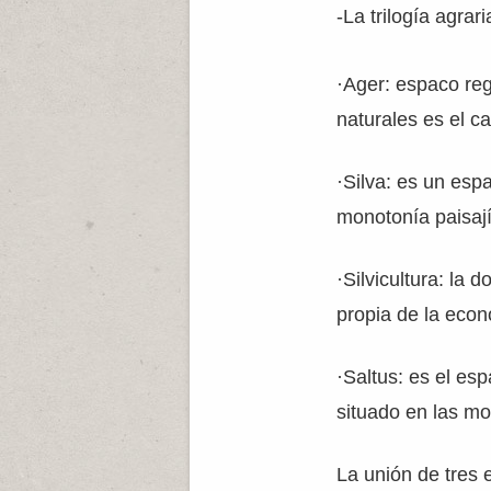
-La trilogía agra
·Ager: espaco re
naturales es el c
·Silva: es un esp
monotonía paisajís
·Silvicultura: la 
propia de la econ
·Saltus: es el es
situado en las m
La unión de tres 