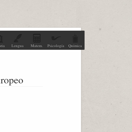
ria
Lengua
Matem.
Psicología
Química
uropeo