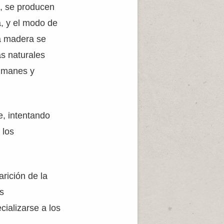
II, se producen
, y el modo de
la madera se
as naturales
ulmanes y
e, intentando
 los
rición de la
as
cializarse a los