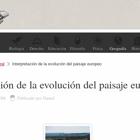
Biología
Derecho
Educación
Filosofía
Física
Geografía
Histo
ral
Interpretación de la evolución del paisaje europeo
ción de la evolución del paisaje e
2006
Publicado por Daniel