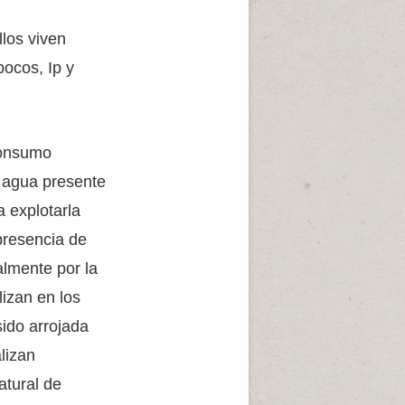
los viven
ocos, Ip y
consumo
l agua presente
 explotarla
presencia de
almente por la
izan en los
ido arrojada
lizan
atural de