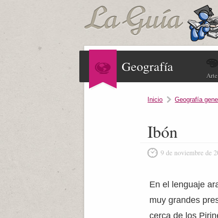
Geografía
Arte
Inicio
Geografía gene
Ibón
9 de noviembre de 
En el lenguaje ar
muy grandes prese
cerca de los Pir