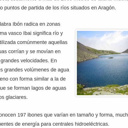
 o puntos de partida de los ríos situados en Aragón.
alabra Ibón radica en zonas
ma vasco Ibai significa río y
utilizada comúnmente aquellas
uas corrían y se movían en
a grandes velocidades. En
os grandes volúmenes de agua
reno con forma similar a la de
ue se forman lagos de aguas
os glaciares.
onocen 197 ibones que varían en tamaño y forma, muc
uentes de energía para centrales hidroeléctricas.