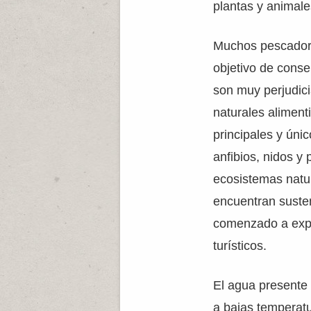
plantas y animale
Muchos pescadores
objetivo de conse
son muy perjudici
naturales aliment
principales y úni
anfibios, nidos y
ecosistemas natu
encuentran susten
comenzado a explo
turísticos.
El agua presente
a bajas temperatu