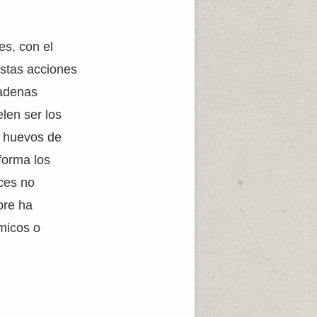
es, con el
estas acciones
cadenas
len ser los
e huevos de
forma los
ces no
bre ha
micos o