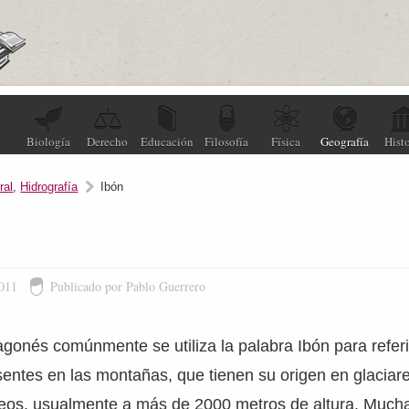
Biología
Derecho
Educación
Filosofía
Física
Geografía
Histo
ral
,
Hidrografía
Ibón
2011
Publicado por Pablo Guerrero
agonés comúnmente se utiliza la palabra Ibón para refer
ntes en las montañas, que tienen su origen en glaciare
ineos, usualmente a más de 2000 metros de altura. Much