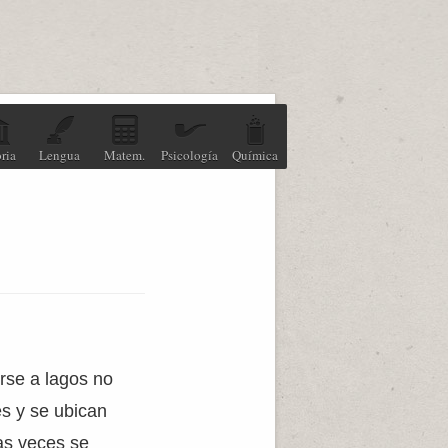
ria
Lengua
Matem.
Psicología
Química
irse a lagos no
s y se ubican
as veces se