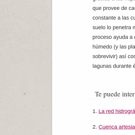
que provee de ca
constante a las c
suelo lo penetra m
proceso ayuda a 
húmedo (y las pl
sobrevivir) así c
lagunas durante 
Te puede inter
La red hidrogr
Cuenca artesi