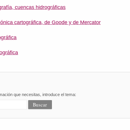
rafía, cuencas hidrográficas
ónica cartográfica, de Goode y de Mercator
gráfica
ográfica
mación que necesitas, introduce el tema: