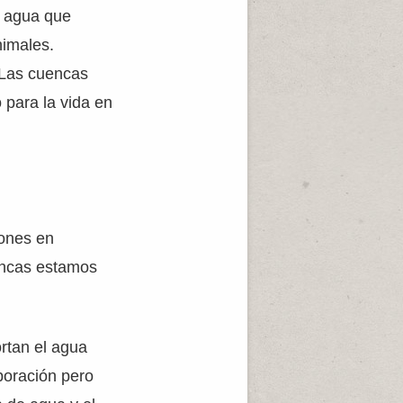
l agua que
nimales.
. Las cuencas
 para la vida en
iones en
uencas estamos
rtan el agua
poración pero