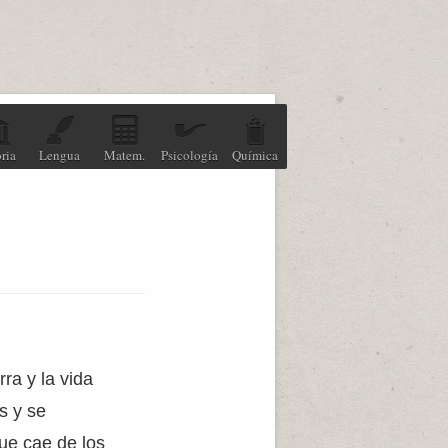
ria
Lengua
Matem.
Psicología
Química
ra y la vida
s y se
ue cae de los