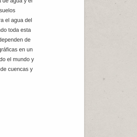
a de agua y el
 suelos
a el agua del
ndo toda esta
e dependen de
gráficas en un
odo el mundo y
d de cuencas y