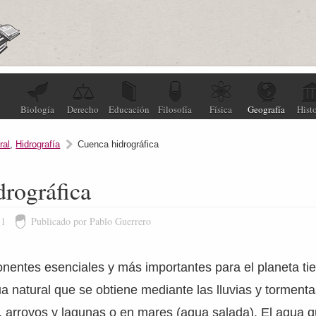
Biología
Derecho
Educación
Filosofía
Física
Geografía
Histo
ral
,
Hidrografía
Cuenca hidrográfica
rográfica
11
Publicado por Pablo Guerrero
entes esenciales y más importantes para el planeta tier
 natural que se obtiene mediante las lluvias y tormenta
, arroyos y lagunas o en mares (agua salada). El agua q