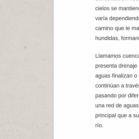
cielos se mantien
varía dependiendo
camino que le mar
hundidas, forman
Llamamos cuenca 
presenta drenaje n
aguas finalizan o 
continúan a travé
pasando por dife
una red de agua
principal que a s
río.