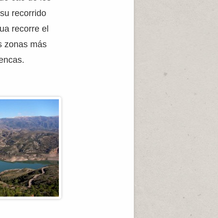
 su recorrido
ua recorre el
as zonas más
encas.