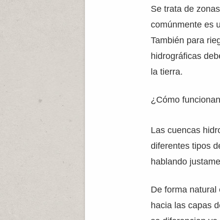
Se trata de zona
comúnmente es uti
También para rieg
hidrográficas deb
la tierra.
¿Cómo funcionan 
Las cuencas hidro
diferentes tipos 
hablando justame
De forma natural 
hacia las capas d