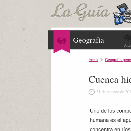
Geografía
Arte
Inicio
Geografía gene
Cuenca hid
31 de octubre de 20
Uno de los compon
humana es el agua
concentra en ríos