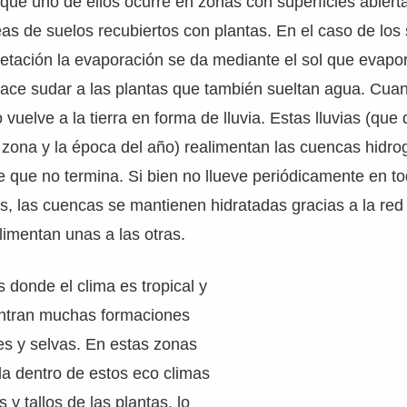
 que uno de ellos ocurre en zonas con superficies abiert
eas de suelos recubiertos con plantas. En el caso de los
etación la evaporación se da mediante el sol que evapor
ace sudar a las plantas que también sueltan agua. Cua
o vuelve a la tierra en forma de lluvia. Estas lluvias (qu
a zona y la época del año) realimentan las cuencas hidro
 que no termina. Si bien no llueve periódicamente en t
s, las cuencas se mantienen hidratadas gracias a la re
imentan unas a las otras.
 donde el clima es tropical y
entran muchas formaciones
es y selvas. En estas zonas
da dentro de estos eco climas
s y tallos de las plantas, lo