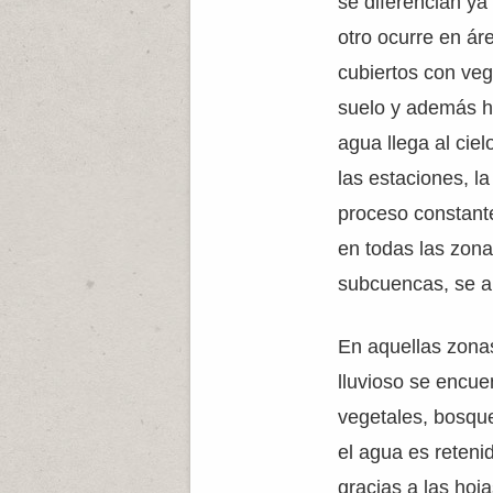
se diferencian ya
otro ocurre en ár
cubiertos con veg
suelo y además h
agua llega al ciel
las estaciones, l
proceso constante
en todas las zona
subcuencas, se al
En aquellas zonas
lluvioso se encu
vegetales, bosqu
el agua es reteni
gracias a las hoja