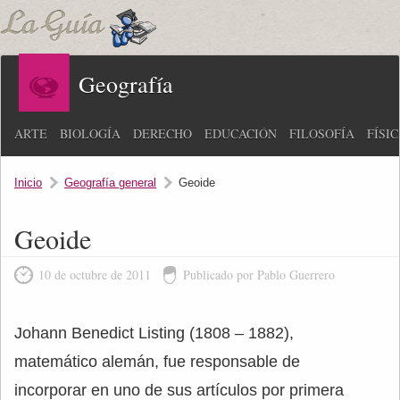
Geografía
ARTE
BIOLOGÍA
DERECHO
EDUCACIÓN
FILOSOFÍA
FÍSI
Inicio
Geografía general
Geoide
Geoide
10 de octubre de 2011
Publicado por Pablo Guerrero
Johann Benedict Listing (1808 – 1882),
matemático alemán, fue responsable de
incorporar en uno de sus artículos por primera