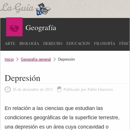
Geografía
ARTE
BIOLOGÍA
DERECHO
EDUCACIÓN
FILOSOFÍA
FÍSI
Inicio
Geografía general
Depresión
Depresión
26 de diciembre de 2011
Publicado por Pablo Guerrero
En relación a las ciencias que estudian las
condiciones geográficas de la superficie terrestre,
una depresión es un área cuya concavidad o