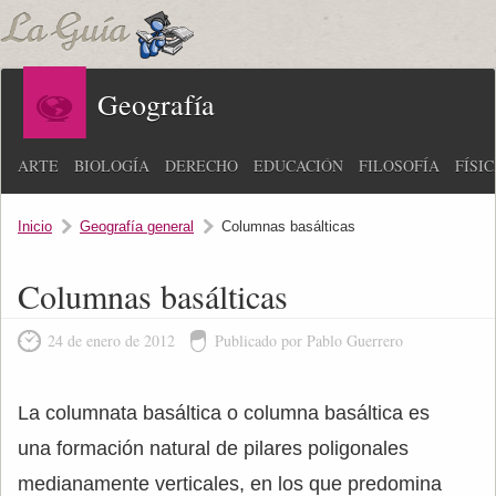
Geografía
ARTE
BIOLOGÍA
DERECHO
EDUCACIÓN
FILOSOFÍA
FÍSI
Inicio
Geografía general
Columnas basálticas
Columnas basálticas
24 de enero de 2012
Publicado por Pablo Guerrero
La columnata basáltica o columna basáltica es
una formación natural de pilares poligonales
medianamente verticales, en los que predomina