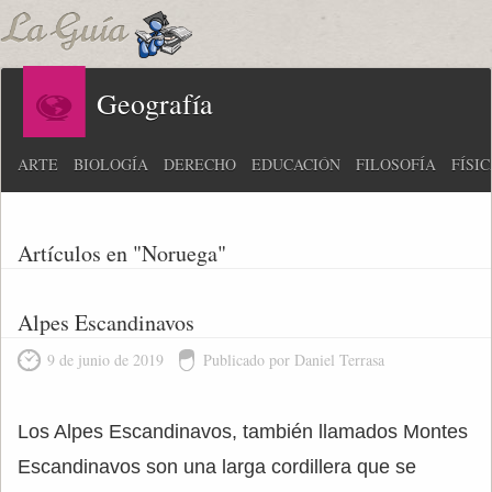
Geografía
ARTE
BIOLOGÍA
DERECHO
EDUCACIÓN
FILOSOFÍA
FÍSI
Artículos en "Noruega"
Alpes Escandinavos
9 de junio de 2019
Publicado por Daniel Terrasa
Los Alpes Escandinavos, también llamados Montes
Escandinavos son una larga cordillera que se