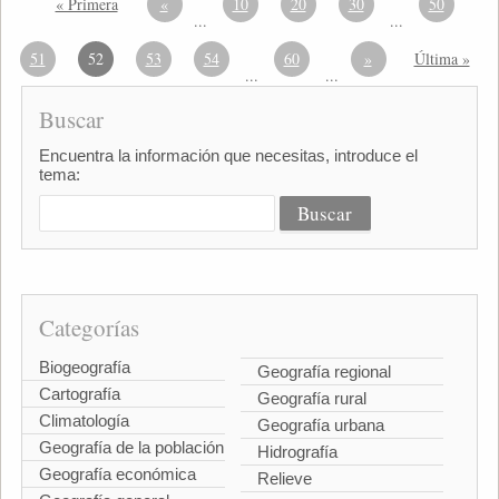
« Primera
«
10
20
30
50
...
...
51
52
53
54
60
»
Última »
...
...
Buscar
Encuentra la información que necesitas, introduce el
tema:
Categorías
Biogeografía
Geografía regional
Cartografía
Geografía rural
Climatología
Geografía urbana
Geografía de la población
Hidrografía
Geografía económica
Relieve