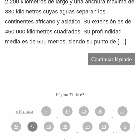
2.200 kilómetros de largo y una anchura máxima de
330 kilómetros cuyas aguas separan los
continentes africano y asiático. Su extensión es de
450.000 kilómetros cuadrados. Su profundidad
media es de 500 metros, siendo su punto de […]
Continuar leyendo
Página 37 de 63
« Primera
«
10
20
30
35
...
...
36
37
38
39
50
60
»
...
...