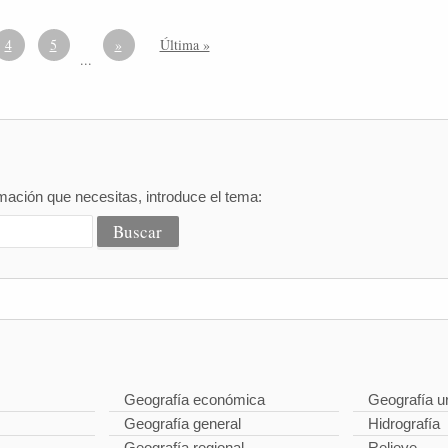
4
5
»
Última »
...
mación que necesitas, introduce el tema:
Geografía económica
Geografía u
Geografía general
Hidrografía
Geografía regional
Relieve