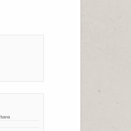
rbana