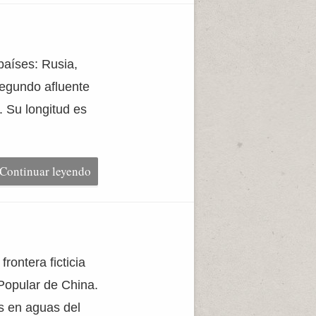
 países: Rusia,
 segundo afluente
. Su longitud es
Continuar leyendo
rontera ficticia
Popular de China.
os en aguas del