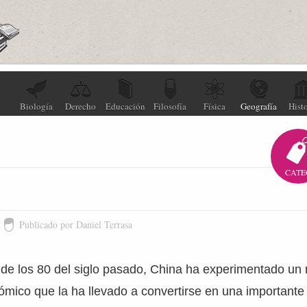
Biología
Derecho
Educación
Filosofía
Física
Geografía
Histo
CATE
Publicado por Daniel Terrasa
de los 80 del siglo pasado, China ha experimentado un 
ómico que la ha llevado a convertirse en una importante