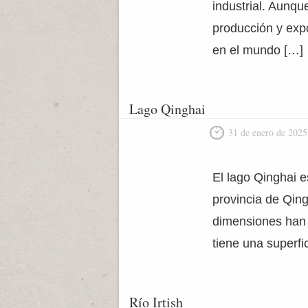
industrial. Aunqu
producción y exp
en el mundo […]
Lago Qinghai
31 de enero de 2025
El lago Qinghai 
provincia de Qing
dimensiones han v
tiene una superfi
Río Irtish