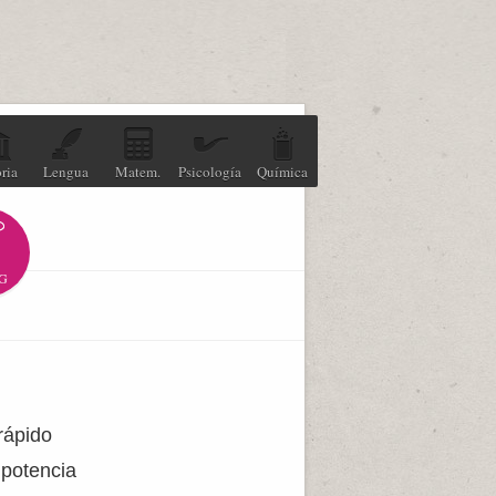
ria
Lengua
Matem.
Psicología
Química
G
rápido
 potencia