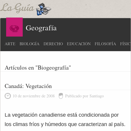
Geografía
ARTE
BIOLOGÍA
DERECHO
EDUCACIÓN
FILOSOFÍA
FÍSI
Artículos en "Biogeografía"
Canadá: Vegetación
10 de noviembre de 2008
Publicado por Santiago
La vegetación canadiense está condicionada por
los climas fríos y húmedos que caracterizan al país.