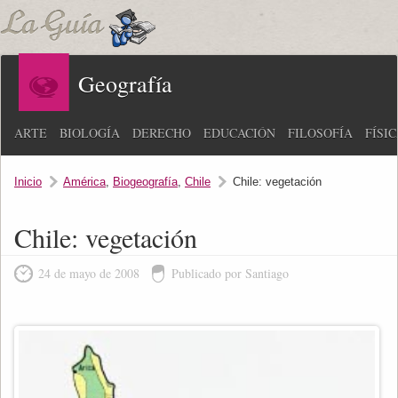
Geografía
ARTE
BIOLOGÍA
DERECHO
EDUCACIÓN
FILOSOFÍA
FÍSI
Inicio
América
,
Biogeografía
,
Chile
Chile: vegetación
Chile: vegetación
24 de mayo de 2008
Publicado por Santiago