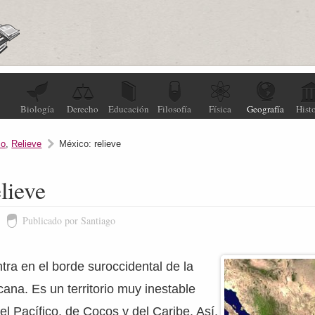
Biología
Derecho
Educación
Filosofía
Física
Geografía
Histo
co
,
Relieve
México: relieve
lieve
Publicado por Santiago
ra en el borde suroccidental de la
ana. Es un territorio muy inestable
el Pacífico, de Cocos y del Caribe. Así,