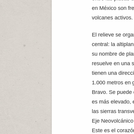
en México son fre
volcanes activos.
El relieve se org
central: la altipl
su nombre de plan
resuelve en una s
tienen una direcc
1.000 metros en ge
Bravo. Se puede d
es más elevado, 
las sierras transv
Eje Neovolcánico
Este es el corazó