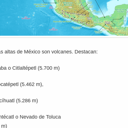
 altas de México son volcanes. Destacan:
aba o Citlaltépetl (5.700 m)
catépetl (5.462 m),
ccíhuatl (5.286 m)
ntécatl o Nevado de Toluca
 m)