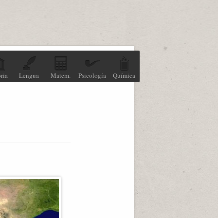
ria
Lengua
Matem.
Psicología
Química