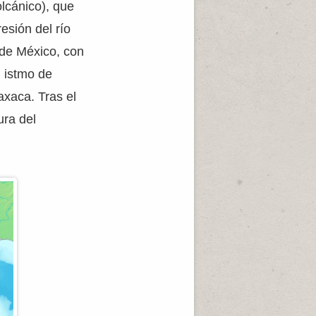
olcánico), que
esión del río
 de México, con
l istmo de
axaca. Tras el
ura del