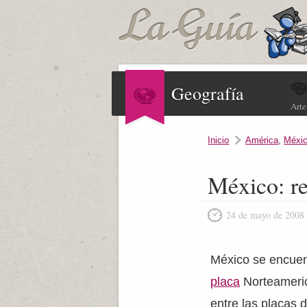
Geografía
Arte
Inicio
América
,
Méxi
México: re
24 de mayo de 2008
México se encuent
placa
Norteameric
entre las placas d