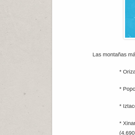
Las montañas más
* Oriz
* Popo
* Izta
* Xina
(4.690