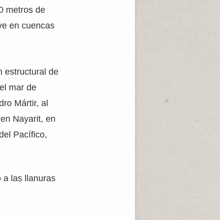
0 metros de
lve en cuencas
n estructural de
 el mar de
ro Mártir, al
 en Nayarit, en
del Pacífico,
 a las llanuras