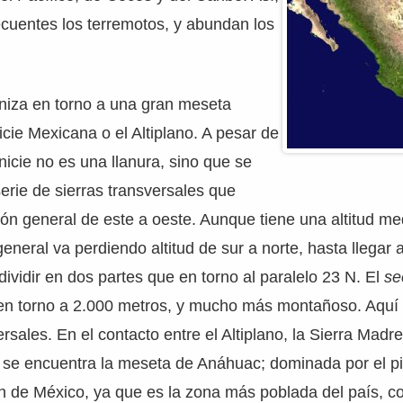
cuentes los terremotos, y abundan los
aniza en torno a una gran meseta
anicie Mexicana o el Altiplano. A pesar de
icie no es una llanura, sino que se
erie de sierras transversales que
ión general de este a oeste. Aunque tiene una altitud m
neral va perdiendo altitud de sur a norte, hasta llegar al
ividir en dos partes que en torno al paralelo 23 N. El
se
en torno a 2.000 metros, y mucho más montañoso. Aquí
ersales. En el contacto entre el Altiplano, la Sierra Madre
 se encuentra la meseta de Anáhuac; dominada por el pi
n de México, ya que es la zona más poblada del país, c