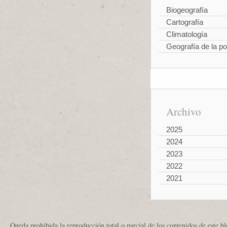
Biogeografía
Cartografía
Climatología
Geografía de la po
Archivo
2025
2024
2023
2022
2021
Queda prohibida la reproducción total o parcial de los contenidos de este b