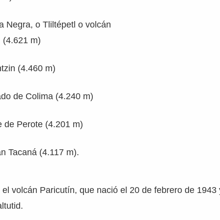
ra Negra, o Tliltépetl o volcán
in (4.621 m)
ntzin (4.460 m)
ado de Colima (4.240 m)
e de Perote (4.201 m)
án Tacaná (4.117 m).
el volcán Paricutín, que nació el 20 de febrero de 1943 
ltutid.