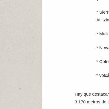
* Sier
Atlitz
* Mali
* Nev
* Cofr
* volc
Hay que destacar 
3.170 metros de a