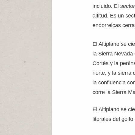
incluido. El
sector
altitud. Es un se
endorreicas cerr
El Altiplano se ci
la Sierra Nevada 
Cortés y la penín
norte, y la sierra
la confluencia con
corre la Sierra M
El Altiplano se ci
litorales del golf