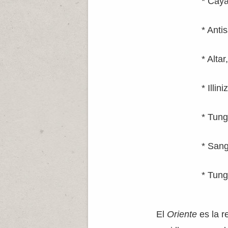
* Cay
* Ant
* Alta
* Illi
* Tun
* San
* Tun
El
Oriente
es la r