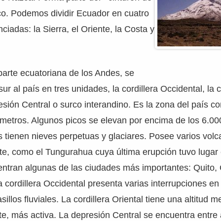
co. Podemos dividir Ecuador en cuatro
ciadas: la Sierra, el Oriente, la Costa y
 parte ecuatoriana de los Andes, se
sur al país en tres unidades, la cordillera Occidental, la c
esión Central o surco interandino. Es la zona del país co
 metros. Algunos picos se elevan por encima de los 6.0
s tienen nieves perpetuas y glaciares. Posee varios volca
te, como el Tungurahua cuya última erupción tuvo lugar
ntran algunas de las ciudades más importantes: Quito,
 cordillera Occidental presenta varias interrupciones en
sillos fluviales. La cordillera Oriental tiene una altitud m
te, más activa. La depresión Central se encuentra entr