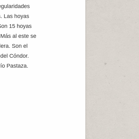
egularidades
s. Las hoyas
 Son 15 hoyas
 Más al este se
era. Son el
 del Cóndor.
río Pastaza.