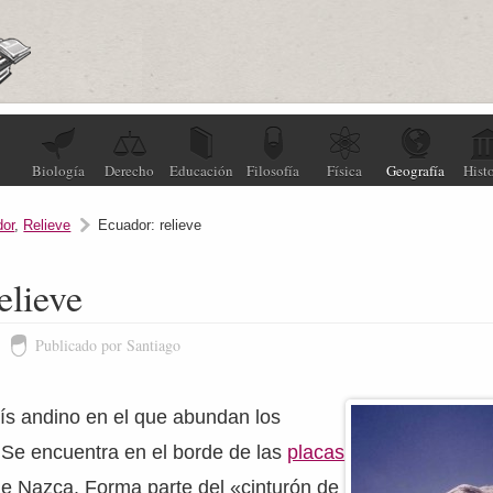
Biología
Derecho
Educación
Filosofía
Física
Geografía
Histo
or
,
Relieve
Ecuador: relieve
elieve
Publicado por Santiago
ís andino en el que abundan los
 Se encuentra en el borde de las
placas
e Nazca. Forma parte del «cinturón de