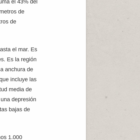
Suma el 43% del
 metros de
tros de
asta el mar. Es
es. Es la región
una anchura de
 que incluye las
itud media de
a una depresión
stas bajas de
nos 1.000