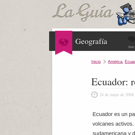
Geografía
Arte
Inicio
América
,
Ecuad
Ecuador: r
24 de mayo de 2008
Ecuador es un pa
volcanes activos.
sudamericana y d