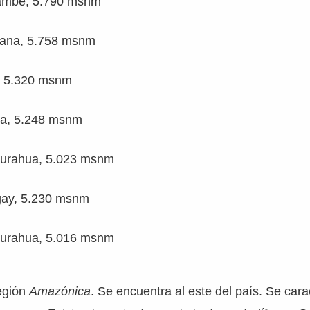
ambe, 5.790 msnm
isana, 5.758 msnm
r, 5.320 msnm
niza, 5.248 msnm
gurahua, 5.023 msnm
gay, 5.230 msnm
gurahua, 5.016 msnm
egión
Amazónica
. Se encuentra al este del país. Se cara