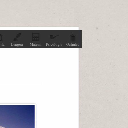
ria
Lengua
Matem.
Psicología
Química