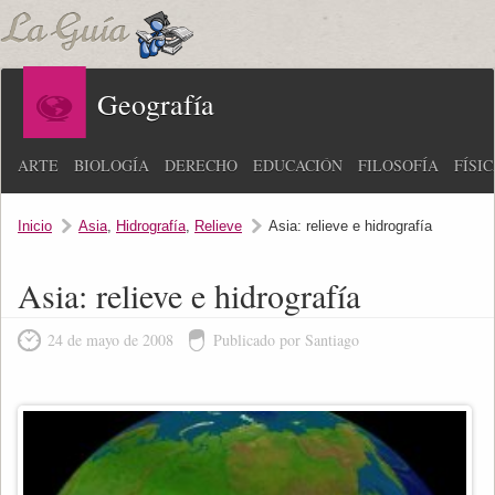
Geografía
ARTE
BIOLOGÍA
DERECHO
EDUCACIÓN
FILOSOFÍA
FÍSI
Inicio
Asia
,
Hidrografía
,
Relieve
Asia: relieve e hidrografía
Asia: relieve e hidrografía
24 de mayo de 2008
Publicado por Santiago