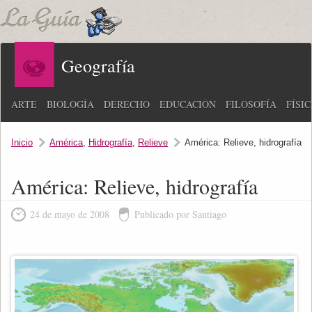
Geografía
ARTE
BIOLOGÍA
DERECHO
EDUCACIÓN
FILOSOFÍA
FÍSI
Inicio
América
,
Hidrografía
,
Relieve
América: Relieve, hidrografía
América: Relieve, hidrografía
24 de mayo de 2008
Publicado por Santiago