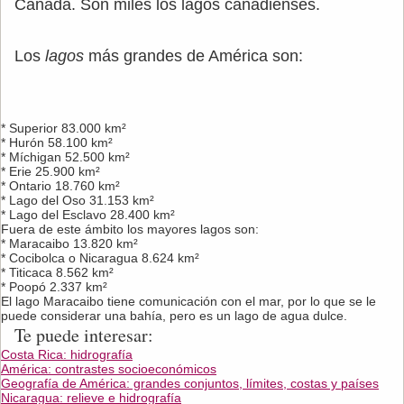
Canadá. Son miles los lagos canadienses.
Los
lagos
más grandes de América son:
* Superior 83.000 km²
* Hurón 58.100 km²
* Míchigan 52.500 km²
* Erie 25.900 km²
* Ontario 18.760 km²
* Lago del Oso 31.153 km²
* Lago del Esclavo 28.400 km²
Fuera de este ámbito los mayores lagos son:
* Maracaibo 13.820 km²
* Cocibolca o Nicaragua 8.624 km²
* Titicaca 8.562 km²
* Poopó 2.337 km²
El lago Maracaibo tiene comunicación con el mar, por lo que se le
puede considerar una bahía, pero es un lago de agua dulce.
Te puede interesar:
Costa Rica: hidrografía
América: contrastes socioeconómicos
Geografía de América: grandes conjuntos, límites, costas y países
Nicaragua: relieve e hidrografía