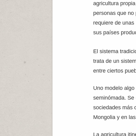
agricultura propi
personas que no 
requiere de unas 
sus países produc
El sistema tradic
trata de un siste
entre ciertos pueb
Uno modelo algo 
seminómada. Se co
sociedades más o
Mongolia y en las
La agricultura iti