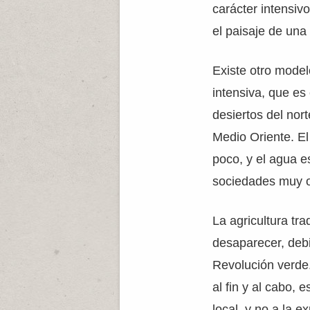
carácter intensiv
el paisaje de una
Existe otro modelo
intensiva, que es 
desiertos del nort
Medio Oriente. El
poco, y el agua e
sociedades muy 
La agricultura tra
desaparecer, debi
Revolución verde
al fin y al cabo, 
local, y no a la 