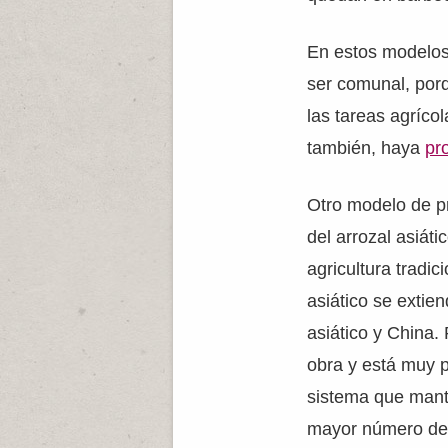
En estos modelos 
ser comunal, porq
las tareas agríco
también, haya
pr
Otro modelo de pr
del arrozal asiát
agricultura tradici
asiático se extie
asiático y China
obra y está muy 
sistema que mant
mayor número de