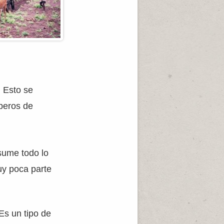
. Esto se
peros de
nsume todo lo
uy poca parte
Es un tipo de