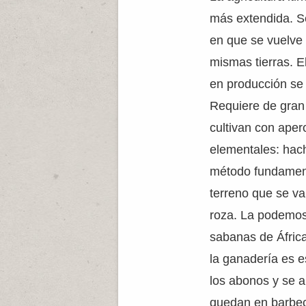
más extendida. S
en que se vuelve
mismas tierras. E
en producción se
Requiere de gran 
cultivan con ape
elementales: hach
método fundament
terreno que se va 
roza. La podemos
sabanas de África
la ganadería es e
los abonos y se a
quedan en barbe