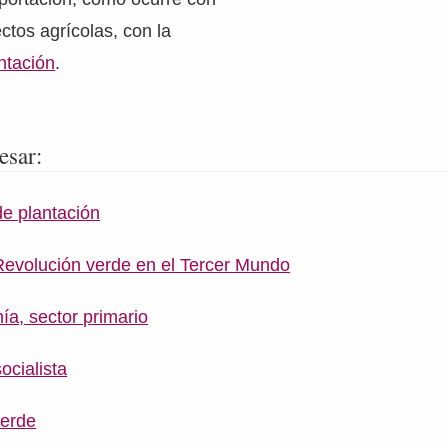
ctos agrícolas, con la
antación
.
esar:
de plantación
Revolución verde en el Tercer Mundo
a, sector primario
ocialista
verde