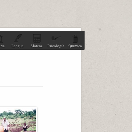
ria
Lengua
Matem.
Psicología
Química