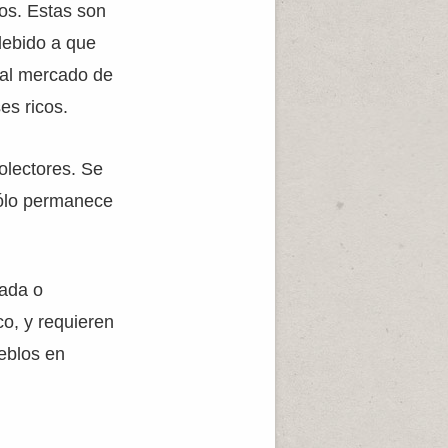
os. Estas son
debido a que
 al mercado de
es ricos.
olectores. Se
 sólo permanece
mada o
o, y requieren
eblos en