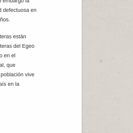
n embargo la
ad defectuosa en
años.
steras están
teras del Egeo
o en el
al, que
población vive
aís en la