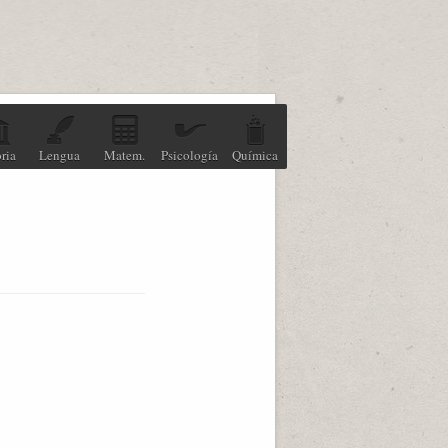
ria
Lengua
Matem.
Psicología
Química