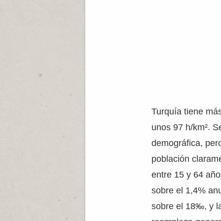
Turquía tiene más
unos 97 h/km². Se
demográfica, pero
población claram
entre 15 y 64 año
sobre el 1,4% anu
sobre el 18‰, y l