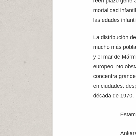
reemplazo genera
mortalidad infant
las edades infant
La distribución d
mucho más poblad
y el mar de Márma
europeo. No obsta
concentra grande
en ciudades, desp
década de 1970. L
Estam
Ankara