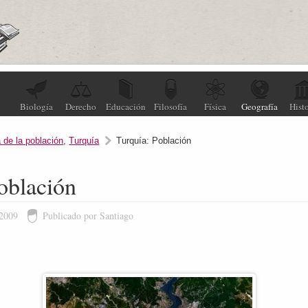
Biología
Derecho
Educación
Filosofía
Física
Geografía
Histo
 de la población
,
Turquía
Turquía: Población
oblación
 2009
Publicado por Santiago