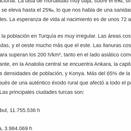
cional. La tasa de mortalidad muy baja, sobre el 6‰, si
il se eleva hasta el 25‰, lo que nos habla de una sanid
iles. La esperanza de vida al nacimiento es de unos 72 
e la población en Turquía es muy irregular. Las áreas co
as, y el oeste mucho más que el este. Las llanuras cos
ra superan los 200 h/km², tanto en el lado asiático com
nte, en la Anatolia central se encuentra Ankara, la capit
s densidades de población, y Konya. Más del 65% de la 
ués de una auténtico éxodo rural que afectó a todo el p
as principales ciudades turcas son:
bul, 11.755.536 h
, 3.984.069 h