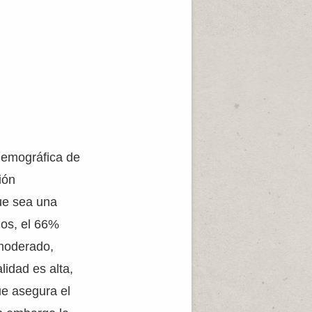
demográfica de
ión
ue sea una
ños, el 66%
 moderado,
lidad es alta,
ue asegura el