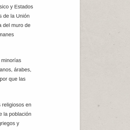
rsico y Estados
es de la Unión
a del muro de
lmanes
 minorías
tanos, árabes,
 por que las
 religiosos en
e la población
griegos y