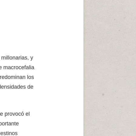
millonarias, y
e macrocefalia
predominan los
 densidades de
ue provocó el
portante
destinos