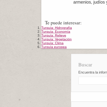
armenios, judíos 
Te puede interesar:
Turquía: Hidrografía
Turquía: Economía
Turquía: Relieve
Turquía: Vegetación
Turquía: Clima
Turquía europea
Buscar
Encuentra la infor