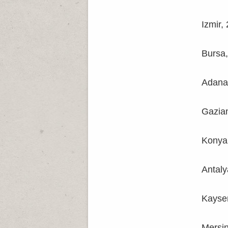
Izmir,
Bursa,
Adana
Gazian
Konya
Antaly
Kayser
Mersin