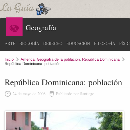
Geografía
ARTE
BIOLOGÍA
DERECHO
EDUCACIÓN
FILOSOFÍA
FÍSI
Inicio
América
,
Geografía de la población
,
República Dominicana
República Dominicana: población
República Dominicana: población
24 de mayo de 2008
Publicado por Santiago