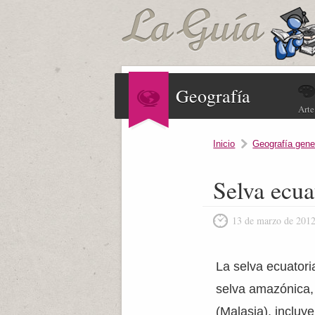
Geografía
Arte
Inicio
Geografía gene
Selva ecua
13 de marzo de 201
La selva ecuatori
selva amazónica, 
(Malasia), incluy