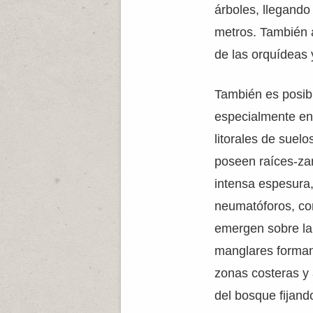
árboles, llegando
metros. También a
de las orquídeas y
También es posib
especialmente en 
litorales de suel
poseen raíces-za
intensa espesura,
neumatóforos, co
emergen sobre la 
manglares forman 
zonas costeras y
del bosque fijand