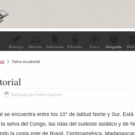
Biología
Derecho
Educación
Filosofía
Física
Geografía
Histo
ral
Selva ecuatorial
torial
2
Publicado por Pablo Guerrero
al se encuentra entre los 10° de latitud Norte y Sur. Está
la selva del Congo, las islas del sudeste asiático y de
endo la costa este de Brasil, Centroamérica, Madagascar