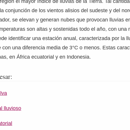
egión el mayor índice de lluvias de la Tierra. Tal cantida
a conjunción de los vientos alisios del sudeste y del nor
uador, se elevan y generan nubes que provocan lluvias e
mperaturas son altas y sostenidas todo el año, con una
 identificar una estación anual, caracterizada por la llu
con una diferencia media de 3°C o menos. Estas caract
s, en África ecuatorial y en Indonesia.
esar:
lva
l lluvioso
torial