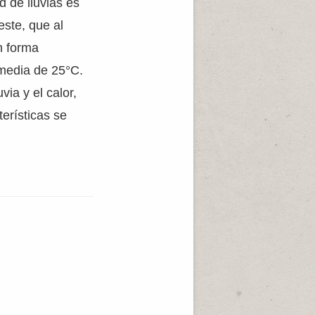
d de lluvias es
este, que al
n forma
 media de 25°C.
via y el calor,
erísticas se