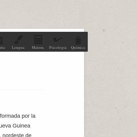
ria
Lengua
Matem.
Psicología
Química
 formada por la
 Nueva Guinea
, nordeste de