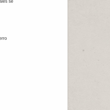
ales se
erro