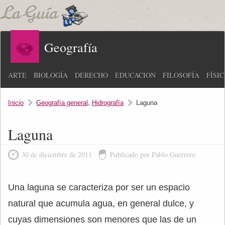
Geografía
ARTE
BIOLOGÍA
DERECHO
EDUCACIÓN
FILOSOFÍA
FÍSI
Inicio
Geografía general
,
Hidrografía
Laguna
Laguna
30 de diciembre de 2011
Publicado por Pablo Guerrero
Una laguna se caracteriza por ser un espacio
natural que acumula agua, en general dulce, y
cuyas dimensiones son menores que las de un