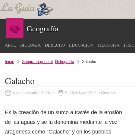
Geografía
ARTE
BIOLOGÍA
DERECHO
EDUCACIÓN
FILOSOFÍA
FÍSI
Inicio
Geografía general
,
Hidrografía
Galacho
Galacho
8 de noviembre de 2011
Publicado por Pablo Guerrero
Es la creación de un surco a través de la erosión
de las aguas y se la denomina mediante la voz
aragonesa como “Galacho” y en los pueblos