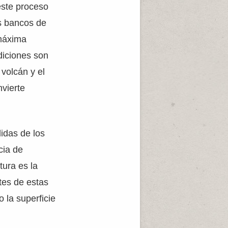
este proceso
os bancos de
 máxima
diciones son
 volcán y el
nvierte
lidas de los
cia de
ura es la
tes de estas
 la superficie