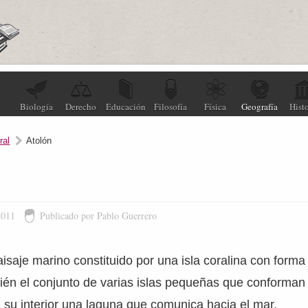
Biología
Derecho
Educación
Filosofía
Física
Geografía
Histo
ral
Atolón
2011
Publicado por Pablo Guerrero
saje marino constituido por una isla coralina con forma 
bién el conjunto de varias islas pequeñas que conforman 
 su interior una laguna que comunica hacia el mar.