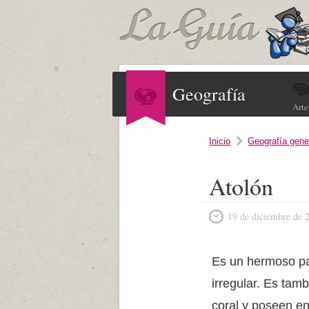
Geografía
Arte
Inicio
Geografía gene
Atolón
19 de diciembre de 
Es un hermoso pai
irregular. Es tam
coral y poseen en