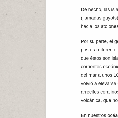
De hecho, las isl
(llamadas guyots)
hacia los atolone
Por su parte, el 
postura diferente
que éstos son isl
corrientes oceánic
del mar a unos 10
volvió a elevarse
arrecifes coralin
volcánica, que no
En nuestros océ