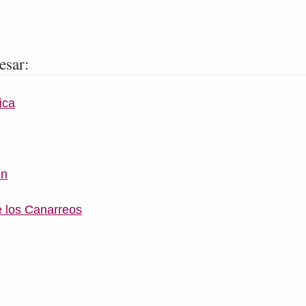
esar:
ica
ón
e los Canarreos