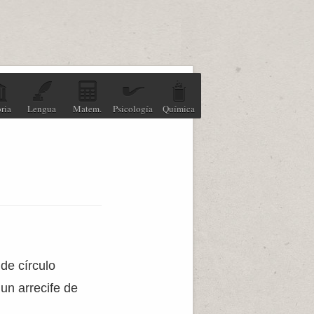
ria
Lengua
Matem.
Psicología
Química
de círculo
un arrecife de