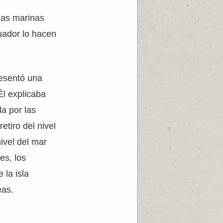
ñas marinas
cuador lo hacen
resentó una
Él explicaba
a por las
etiro del nivel
ivel del mar
es, los
 la isla
eas.