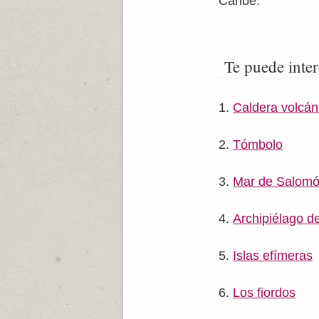
Caribe.
Te puede inter
Caldera volcán
Tómbolo
Mar de Salom
Archipiélago d
Islas efímeras
Los fiordos