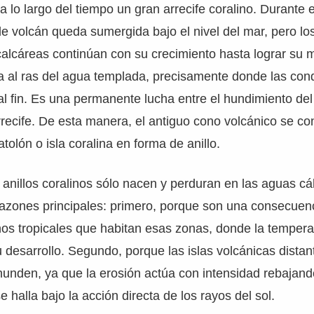
 lo largo del tiempo un gran arrecife coralino. Durante 
 de volcán queda sumergida bajo el nivel del mar, pero l
 calcáreas continúan con su crecimiento hasta lograr su
ca al ras del agua templada, precisamente donde las con
al fin. Es una permanente lucha entre el hundimiento del
rrecife. De esta manera, el antiguo cono volcánico se co
tolón o isla coralina en forma de anillo.
 anillos coralinos sólo nacen y perduran en las aguas cá
razones principales: primero, porque son una consecuen
os tropicales que habitan esas zonas, donde la temperat
desarrollo. Segundo, porque las islas volcánicas distan
unden, ya que la erosión actúa con intensidad rebajando
e halla bajo la acción directa de los rayos del sol.