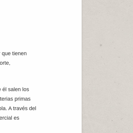
y que tienen
orte,
 él salen los
terias primas
la. A través del
rcial es