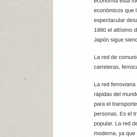
economía está fu
económicos que l
espectacular des
1980 el altísimo 
Japón sigue sien
La red de comuni
carreteras, ferroc
La red ferroviari
rápidas del mundo
para el transpor
personas. Es el t
popular. La red d
moderna, ya que 