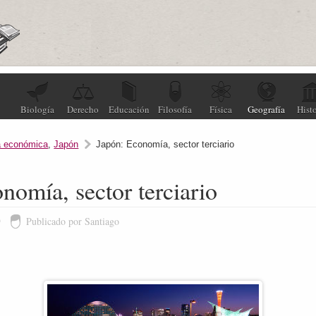
Biología
Derecho
Educación
Filosofía
Física
Geografía
Histo
a económica
,
Japón
Japón: Economía, sector terciario
nomía, sector terciario
9
Publicado por Santiago