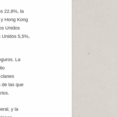
os 22,8%, la
% y Hong Kong
dos Unidos
s Unidos 5,5%,
eguros. La
ito
 clanes
s de las que
rios.
ral, y la