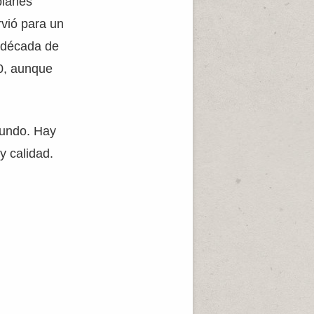
planes
vió para un
 década de
90, aunque
mundo. Hay
y calidad.