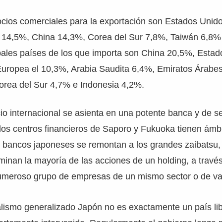
ocios comerciales para la exportación son Estados Unid
 14,5%, China 14,3%, Corea del Sur 7,8%, Taiwán 6,8
ipales países de los que importa son China 20,5%, Esta
Europea el 10,3%, Arabia Saudita 6,4%, Emiratos Árabe
Corea del Sur 4,7% e Indonesia 4,2%.
o internacional se asienta en una potente banca y de s
 los centros financieros de Saporo y Fukuoka tienen ámb
s bancos japoneses se remontan a los grandes zaibatsu,
minan la mayoría de las acciones de un holding, a travé
umeroso grupo de empresas de un mismo sector o de va
alismo generalizado Japón no es exactamente un país libe