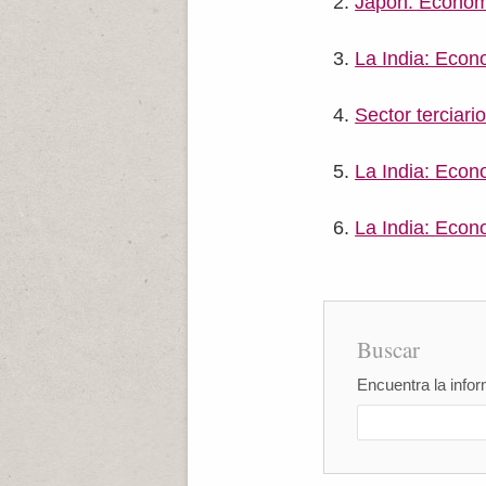
Japón: Economí
La India: Econo
Sector terciari
La India: Econ
La India: Econ
Buscar
Encuentra la infor