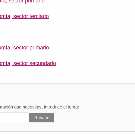
a, sector primario
mía, sector terciario
o
omía, sector primario
omía, sector secundario
mación que necesitas, introduce el tema: