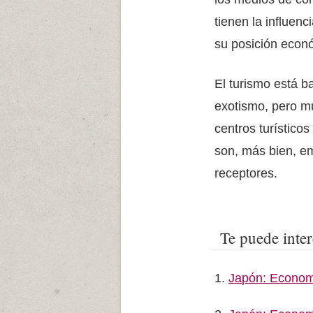
tienen la influen
su posición econ
El turismo está b
exotismo, pero mu
centros turístico
son, más bien, em
receptores.
Te puede inter
Japón: Economí