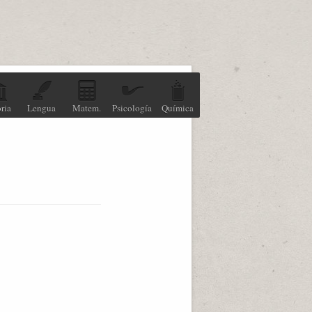
ria
Lengua
Matem.
Psicología
Química