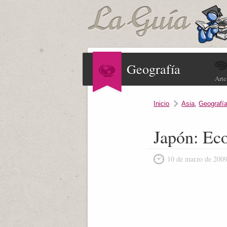
Geografía
Arte
Inicio
Asia
,
Geografí
Japón: Eco
10 de marzo de 200