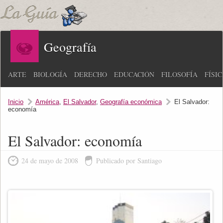
Geografía
ARTE
BIOLOGÍA
DERECHO
EDUCACIÓN
FILOSOFÍA
FÍSI
Inicio
América
,
El Salvador
,
Geografía económica
El Salvador:
economía
El Salvador: economía
24 de mayo de 2008
Publicado por Santiago