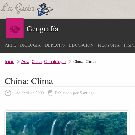
Geografía
ARTE
BIOLOGÍA
DERECHO
EDUCACIÓN
FILOSOFÍA
FÍSI
Inicio
Asia
,
China
,
Climatología
China: Clima
China: Clima
1 de abril de 2009
Publicado por Santiago