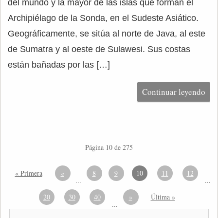
del mundo y la mayor de las islas que forman el
Archipiélago de la Sonda, en el Sudeste Asiático.
Geográficamente, se sitúa al norte de Java, al este
de Sumatra y al oeste de Sulawesi. Sus costas
están bañadas por las […]
Continuar leyendo
Página 10 de 275
« Primera
«
8
9
10
11
12
...
...
20
30
40
»
Última »
...