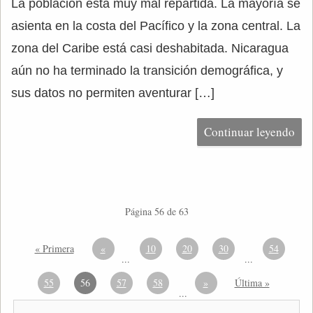
La población está muy mal repartida. La mayoría se
asienta en la costa del Pacífico y la zona central. La
zona del Caribe está casi deshabitada. Nicaragua
aún no ha terminado la transición demográfica, y
sus datos no permiten aventurar […]
Continuar leyendo
Página 56 de 63
« Primera
«
10
20
30
54
...
...
55
56
57
58
»
Última »
...