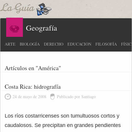
Geografía
ARTE
BIOLOGÍA
DERECHO
EDUCACIÓN
FILOSOFÍA
FÍSI
Artículos en "América"
Costa Rica: hidrografía
24 de mayo de 2008
Publicado por Santiago
Los ríos costarricenses son tumultuosos cortos y
caudalosos. Se precipitan en grandes pendientes