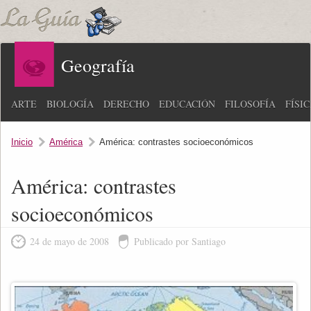
Geografía
ARTE
BIOLOGÍA
DERECHO
EDUCACIÓN
FILOSOFÍA
FÍSI
Inicio
América
América: contrastes socioeconómicos
América: contrastes
socioeconómicos
24 de mayo de 2008
Publicado por Santiago