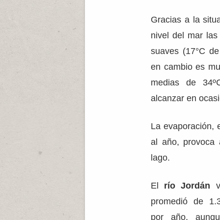
Gracias a la situ
nivel del mar la
suaves (17°C de
en cambio es mu
medias de 34º
alcanzar en ocas
La evaporación,
al año, provoca
lago.
El
río Jordán
vi
promedió de 1.3
por año, aunq