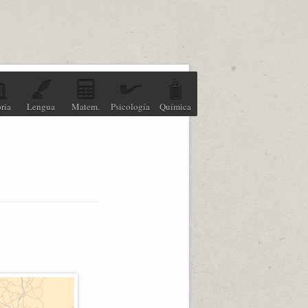
ria
Lengua
Matem.
Psicología
Química