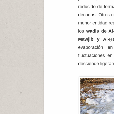
reducido de form
décadas. Otros cu
menor entidad re
los
wadis de Al-
Mawjib y Al-Ḥ
evaporación en
fluctuaciones en
desciende ligera