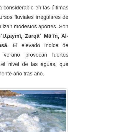
a considerable en las últimas
rsos fluviales irregulares de
alizan modestos aportes. Son
ʿUẓaymī, Zarqāʾ Māʿīn, Al-
asā
. El elevado índice de
 verano provocan fuertes
 el nivel de las aguas, que
mente año tras año.