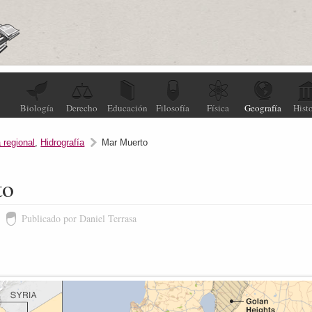
Biología
Derecho
Educación
Filosofía
Física
Geografía
Histo
 regional
,
Hidrografía
Mar Muerto
to
Publicado por Daniel Terrasa