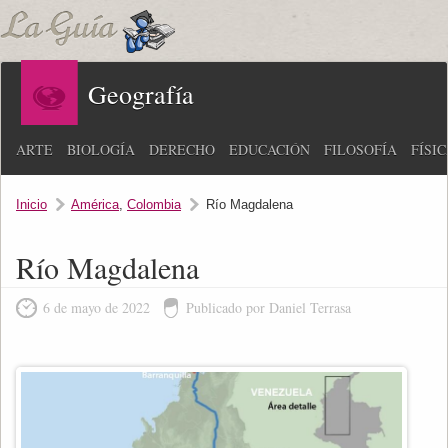
Geografía
ARTE
BIOLOGÍA
DERECHO
EDUCACIÓN
FILOSOFÍA
FÍSI
Inicio
América
,
Colombia
Río Magdalena
Río Magdalena
6 de mayo de 2022
Publicado por Daniel Terrasa