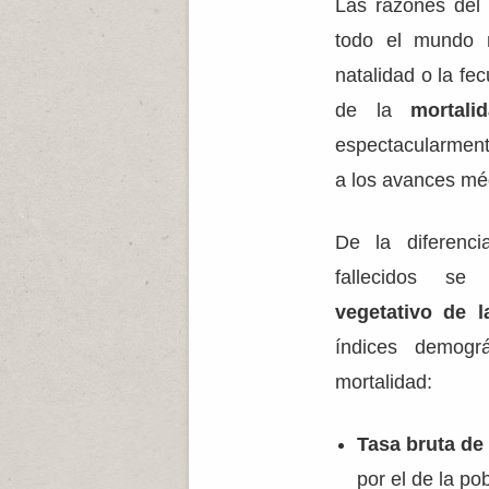
Las razones del
todo el mundo 
natalidad o la fe
de la
mortali
espectacularmen
a los avances méd
De la diferenci
fallecidos s
vegetativo de l
índices demográ
mortalidad:
Tasa bruta de
por el de la pob