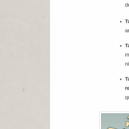
d
T
a
T
m
n
T
r
q