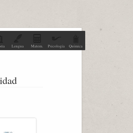
ria
Lengua
Matem.
Psicología
Química
lidad