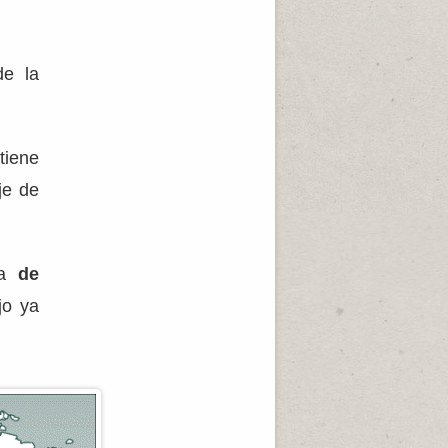
de la
tiene
je de
da
de
jo ya