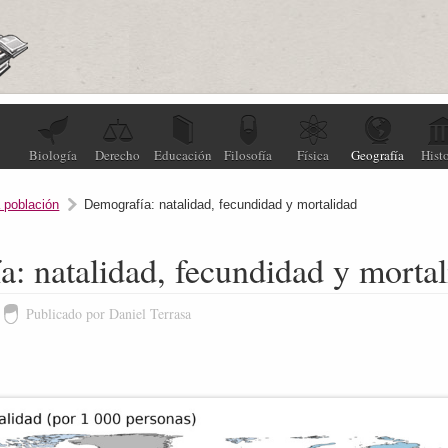
Biología
Derecho
Educación
Filosofía
Física
Geografía
Histo
a población
Demografía: natalidad, fecundidad y mortalidad
: natalidad, fecundidad y morta
Publicado por Daniel Terrasa