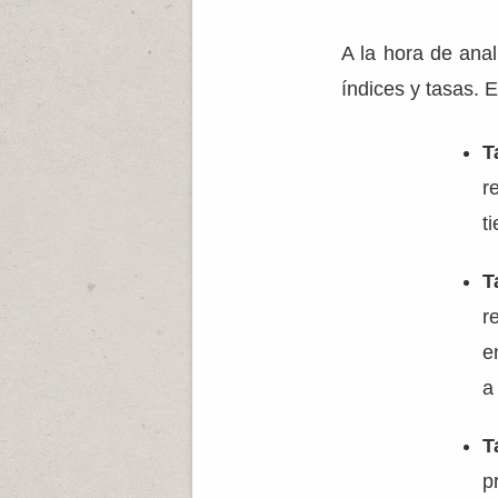
A la hora de ana
índices y tasas. 
T
r
t
T
r
e
a
T
p