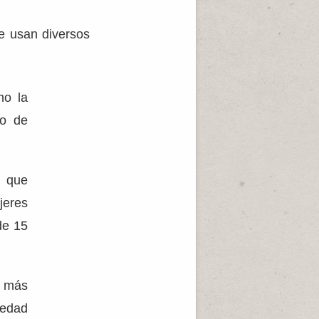
e usan diversos
mo la
do de
, que
jeres
de 15
n más
 edad