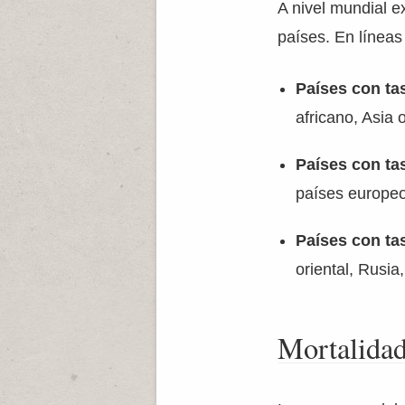
A nivel mundial e
países. En líneas
Países con ta
africano, Asia 
Países con ta
países europeo
Países con ta
oriental, Rusia
Mortalida