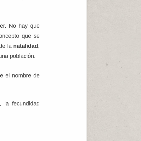
jer. No hay que
concepto que se
 de la
natalidad
,
una población.
be el nombre de
, la fecundidad