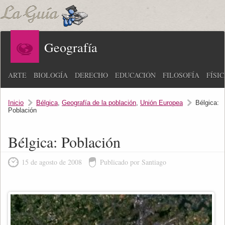
Geografía
ARTE
BIOLOGÍA
DERECHO
EDUCACIÓN
FILOSOFÍA
FÍSI
Inicio
Bélgica
,
Geografía de la población
,
Unión Europea
Bélgica:
Población
Bélgica: Población
15 de agosto de 2008
Publicado por Santiago